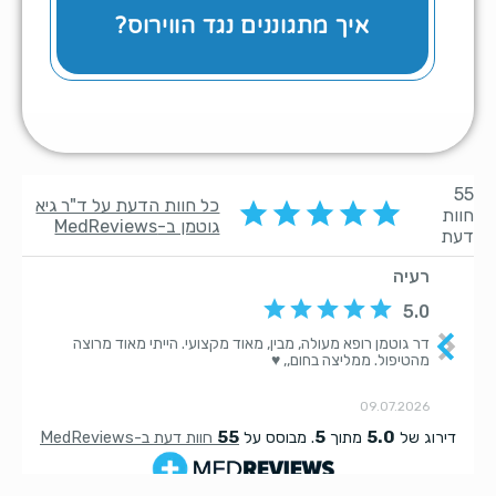
לווירוס?
איך מתגוננים נגד הווירוס?
איך נמנעים מחשיפה