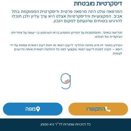
דיסקרטיות מובטחת
המרפאה שלנו הינה מרפאה פרטית ודיסקרטית הממוקמת בתל
אביב. המקצועיות והדיסקרטיות אצלנו היא ערך עליון ולכן תוכלו
להרגיש בטוחים שהגעתם למקום הנכון.
הגלישה באתר, ההסתמכות על המידע המופיע בו או השימוש בו ייעשה על אחריותו
הבלעדית של הגולש.
המידע באתר זה אינו מהווה תחליף לייעוץ רפואי או חוות דעת רפואית נוספת על-ידי
רופא – חובה לפנות לייעוץ רפואי מקצועי לפני כל החלטה רפואית אותה נדרשים
לעשות.
התקשרו
מפה
כל הזכויות שמורות לד"ר גיא גוטמן