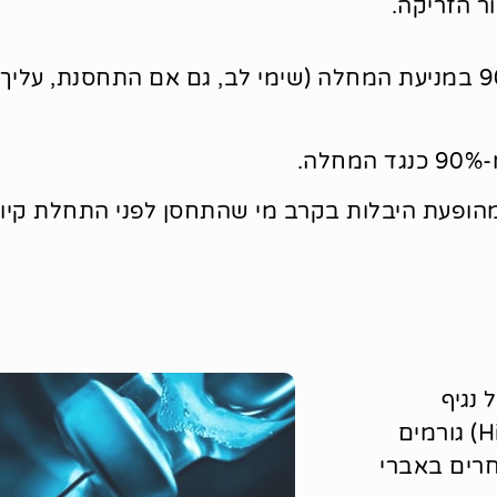
ור הזריקה.
⇐ סרטן צוואר הרחם: נמצא כי החיסון יעיל עד 90% במניעת המחלה (שימי לב, גם אם
.
 נגיף
הפפילומה: 16, 18. זנים אלו (הנקראים High risk) גורמים
חרים באברי