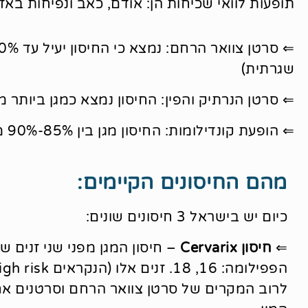
תופעות לוואי שכיחות הן: אודם, כאב ונפיחות באז
שגרתית)
⇐ סרטן הנרתיק והפין: החיסון נמצא כמגן ביותר מ-90% כנגד המחלה
⇐ הופעת קונדילומות: החיסון מגן בין 85%-90% מהופעת היבלות בקרב מי שהתחסן לפני התחלת קיום יחסי מין.
מהם החיסונים הקיימים:
כיום יש בישראל 3 חיסונים שונים:
⇐
חיסון Cervarix
– חיסון המגן מפני שני זנים של
לרוב המקרים של סרטן צוואר הרחם וסרטנים א